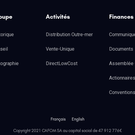
oupe
Activités
Finances
torique
Distribution Outre-mer
Communiqu
seil
Vente-Unique
Documents
tographie
DirectLowCost
Assemblée 
Actionnaire
Convention
Français
English
Copyright 2021 CAFOM SA au capital social de 47 912 776€